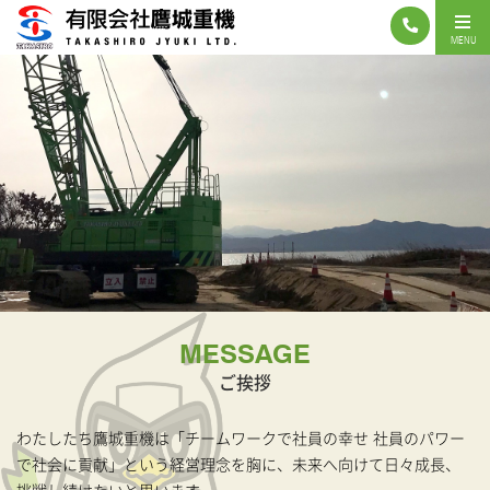
MENU
MESSAGE
ご挨拶
わたしたち鷹城重機は「チームワークで社員の幸せ 社員のパワー
で社会に貢献」という経営理念を胸に、
未来へ向けて日々成長、